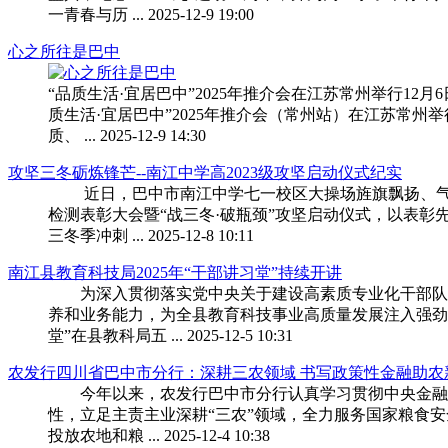
一青春与历 ... 2025-12-9 19:00
心之所往是巴中
“品质生活·宜居巴中”2025年推介会在江苏常州举行12月
质生活·宜居巴中”2025年推介会（常州站）在江苏常
质、 ... 2025-12-9 14:30
攻坚三冬砺炼锋芒--南江中学高2023级攻坚启动仪式纪实
近日，巴中市南江中学七一校区大操场旌旗飘扬、气氛
检测表彰大会暨“战三冬·破瓶颈”攻坚启动仪式，以表
三冬季冲刺 ... 2025-12-8 10:11
南江县教育科技局2025年“干部讲习堂”持续开讲
为深入贯彻落实党中央关于建设高素质专业化干部队
养和业务能力，为全县教育科技事业高质量发展注入强劲动
堂”在县教科局五 ... 2025-12-5 10:31
农发行四川省巴中市分行：深耕三农领域 书写政策性金融助农新篇章 .
今年以来，农发行巴中市分行认真学习贯彻中央金融
性，立足主责主业深耕“三农”领域，全力服务国家粮食安
投放农地和粮 ... 2025-12-4 10:38