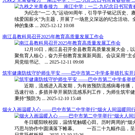
九秩之光青春接力 南江中学：一二·九纪念日书写青春答卷 ... ... 
为纪念“一二·九”运动90周年，引导学子铭记历史、赓
续爱国薪火”为主题，开展了一场意义深远的纪念活动。
神的集体 ... 2025-12-12 10:08
南江县教科局召开2025年教育高质量发展工作会
12月10日，南江县召开全县教育高质量发展大会，以
聚焦育人核心，奋力开创教育发展新局面。会议采用“主
局党组书记、 ... 2025-12-11 09:08
筑牢健康防线守护师生平安 ——巴中市第二中学多举措扎实开展防
近期，流感进入高发期，为有效预防流感病毒传播，
迅速行动，多措并举开展防流感系列工作，为师生筑牢
秉持“预防为 ... 2025-12-10 15:48
烟火入画温暖入心 ——巴中市第二中学举行“烟火人间温暖同行”主题板
冬日暖阳映校园，温情笔触暖心田。历时两周的“烟火
巧思与协作中圆满落下帷幕。 一百二十九幅作品，呈
日常跃然板报 ... 2025-12-10 15:26