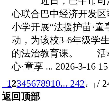
近日，巴中市司法
心联合巴中经济开发区
小学开展“法援护苗·童
动，为该校3-6年级学
的法治教育课。 活动
心·童享 ... 2026-3-16 15
1
2
3
4
5
6
7
8
9
10
... 242
/ 
返回顶部